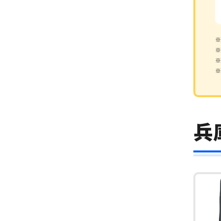
※
※
※
※
兵