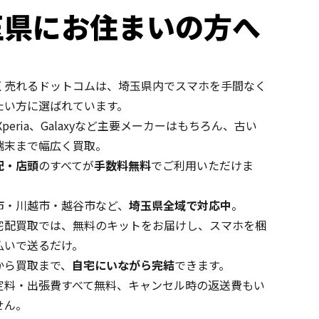
玉県にお住まいの方へ
く売れるドットコムは、埼玉県内でスマホを手間なく
たい方に選ばれています。
やXperia、Galaxyなど主要メーカーはもちろん、古い
端末まで幅広く買取。
配・店頭
のすべてが
手数料無料
でご利用いただけま
市・川越市・越谷市など、
埼玉県全域で対応中
。
宅配買取では、無料のキットをお届けし、スマホを梱
払いで送るだけ。
から買取まで、
自宅にいながら完結
できます。
定料・出張費すべて無料、キャンセル時の返送費もい
せん。