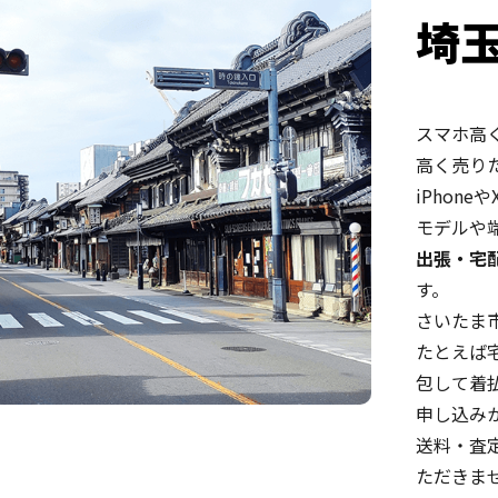
埼
スマホ高
高く売り
iPhone
モデルや
出張・宅
す。
さいたま
たとえば
包して着
申し込み
送料・査
ただきま