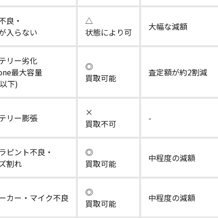
不良・
△
大幅な減額
が入らない
状態により可
テリー劣化
◎
hone最大容量
査定額が約2割減
買取可能
％以下)
×
テリー膨張
-
買取不可
ラピント不良・
◎
中程度の減額
ズ割れ
買取可能
◎
ーカー・マイク不良
中程度の減額
買取可能