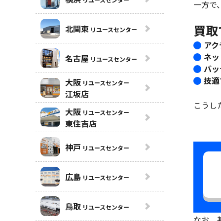
一方で
買取
北関東
リユースセンター
アク
ネッ
名古屋
リユースセンター
バッ
技適
大阪
リユースセンター
江坂店
こうし
大阪
リユースセンター
東住吉店
神戸
リユースセンター
広島
リユースセンター
鳥取
リユースセンター
なお、