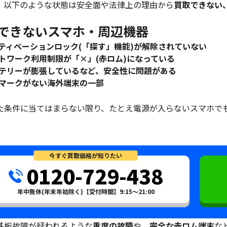
、以下のような状態は安全面や法律上の理由から
買取できない
できないスマホ・周辺機器
ティベーションロック(「探す」機能)が解除されていない
トワーク利用制限が「×」(赤ロム)になっている
テリーが膨張しているなど、安全性に問題がある
マークがない海外端末の一部
た条件に当てはまらない限り、たとえ電源が入らないスマホで
今すぐ買取価格が知りたい
0120-729-438
年中無休(年末年始除く)【受付時間】9:15～21:00
基板故障が疑われるような
重度の故障
や、
完全な赤ロム端末
な