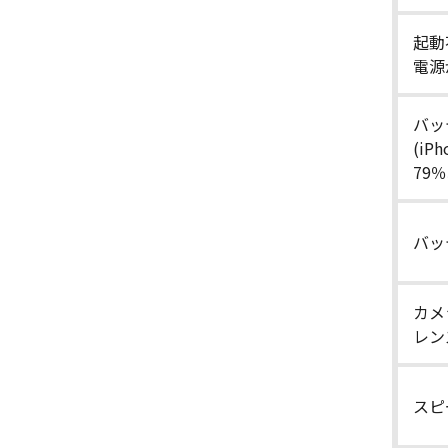
起動
電源
バッ
(iP
79
バッ
カメ
レン
スピ