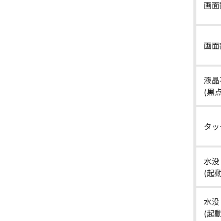
画面
画面
液晶
(黒
タッ
水没
(起
水没
(起