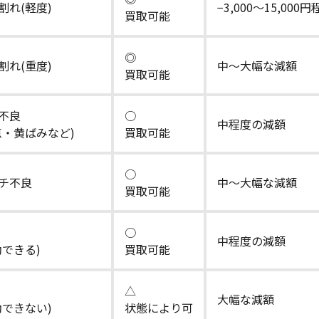
割れ(軽度)
−3,000〜15,000
買取可能
◎
割れ(重度)
中〜大幅な減額
買取可能
不良
○
中程度の減額
点・黄ばみなど)
買取可能
○
チ不良
中〜大幅な減額
買取可能
○
中程度の減額
動できる)
買取可能
△
大幅な減額
動できない)
状態により可