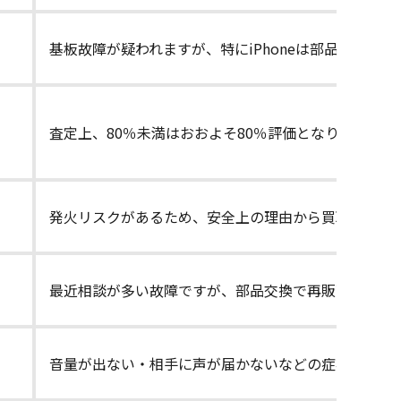
基板故障が疑われますが、特にiPhoneは部品需要が
査定上、80％未満はおおよそ80％評価となります。
発火リスクがあるため、安全上の理由から買取できま
最近相談が多い故障ですが、部品交換で再販可能なた
音量が出ない・相手に声が届かないなどの症状も査定