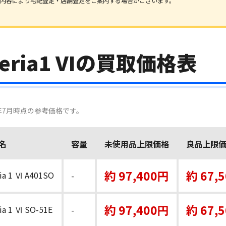
内容により宅配査定・店舗査定をご案内する場合がございます。
eria1 VIの買取価格表
6年7月時点の参考価格です。
名
容量
未使用品上限価格
良品上限
約 97,400円
約 67,
ia 1 Ⅵ A401SO
-
約 97,400円
約 67,
ia 1 Ⅵ SO-51E
-