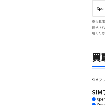
Xper
※掲載価
傷や汚れ
用くださ
買取
SIM
SI
Xpe
Xpe