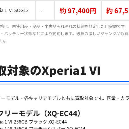
約 97,400円
約 67,
ia 1 Ⅵ SOG13
-
格は、未使用品・良品・中古品それぞれの状態を想定した目安額です。
・バッテリー状態などにより変動します。破損の激しいジャンク品も買
い。
対象のXperia1 VI
フリーモデル・各キャリアモデルともに買取対象です。容量・カ
Mフリーモデル（XQ-EC44）
ria 1 VI 256GB ブラック XQ-EC44
ria 1 VI 256GB プラチナシルバー XQ-EC44