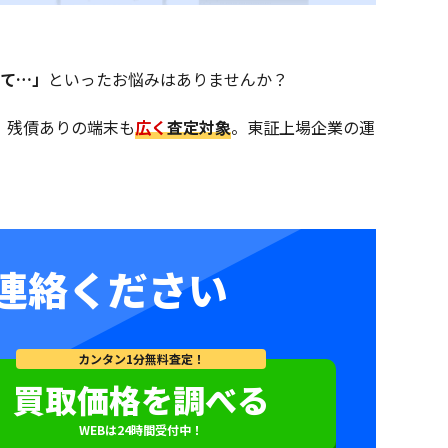
いて…」
といったお悩みはありませんか？
、残債ありの端末も
広く
査定対象
。東証上場企業の運
連絡ください
カンタン1分無料査定！
買取価格を調べる
WEBは24時間受付中！