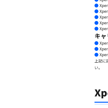
Xpe
Xpe
Xpe
Xpe
Xpe
キャ
Xpe
Xper
Xpe
上記に
い。
Xp