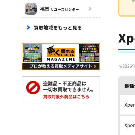
※
福岡
リユースセンター
買取地域をもっと見る
Xp
※202
機種
Xper
Xper