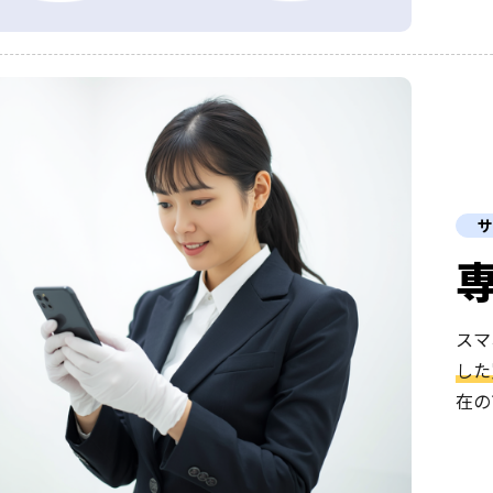
サ
スマ
した
在の