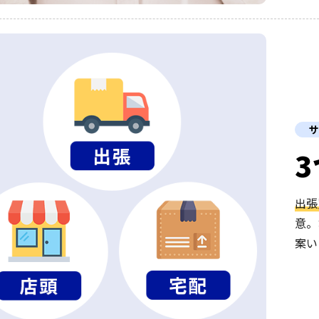
サ
出張
意。
案い