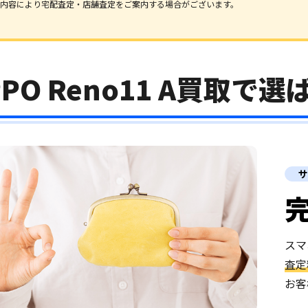
内容により宅配査定・店舗査定をご案内する場合がございます。
PPO Reno11 A買取で
サ
スマ
査定
お客