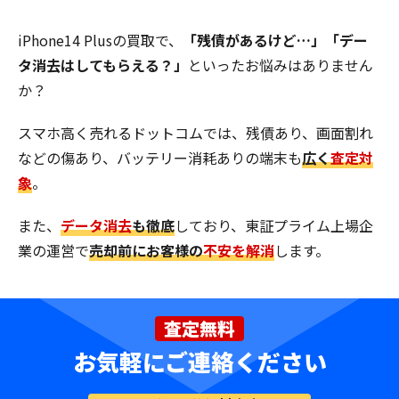
iPhone14 Plusの買取で、
「残債があるけど…」「デー
タ消去はしてもらえる？」
といったお悩みはありません
か？
スマホ高く売れるドットコムでは、残債あり、画面割れ
などの傷あり、バッテリー消耗ありの端末も
広く
査定対
象
。
また、
データ消去
も徹底
しており、東証プライム上場企
業の運営で
売却前にお客様の
不安を解消
します。
査定無料
お気軽にご連絡ください