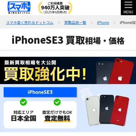
ご利用者数
940万人突破
MENU
（2025年6月時点）
スマホ高く売れるドットコム
買取品目一覧
iPhone
iPhoneS
iPhoneSE3 買取
相場・価格