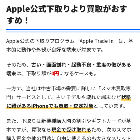
Apple公式下取りより買取がおす
すめ！
Apple公式の下取りプログラム「Apple Trade In」は、基
本的に動作や外観が良好な端末が対象です。
そのため、
古い・画面割れ・起動不良・重度の傷がある
端末
は、下取り額が
0円
になるケースも。
一方で、当社は中古市場の需要に詳しい「スマホ買取専
門」サービスとして、古いモデルや壊れた端末など
状態
に難があるiPhoneでも買取・査定対象
としています。
また、下取りは新機種購入時の割引やギフトカードが基
本ですが、買取なら
現金で受け取れる
ため、次のスマホ
購入資金や他の用途に自由に使えるのも大きなメリット