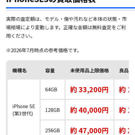
実際の査定額は、モデル・傷や汚れなど本体の状態・市
場相場により変動します。正確な金額は無料査定をご利
用ください。
※2026年7月時点の参考価格です。
機種名
容量
未使用品上限価格
良品上
約 33,200円
約 1
64GB
iPhone SE
約 40,000円
約 1
128GB
(第3世代)
約 47,000円
約 2
256GB