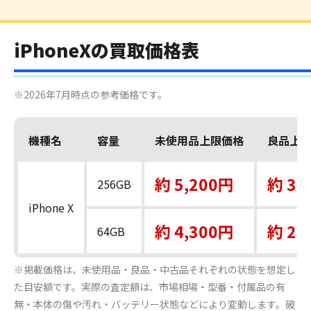
iPhoneXの買取価格表
※2026年7月時点の参考価格です。
機種名
容量
未使用品上限価格
良品上
約 5,200円
約 3,
256GB
iPhone X
約 4,300円
約 2,
64GB
※掲載価格は、未使用品・良品・中古品それぞれの状態を想定し
た目安額です。実際の査定額は、市場相場・型番・付属品の有
無・本体の傷や汚れ・バッテリー状態などにより変動します。破