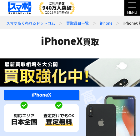
ご利用者数
940万人突破
MENU
（2025年6月時点）
スマホ高く売れるドットコム
買取品目一覧
iPhone
iPhoneX
iPhoneX
買取