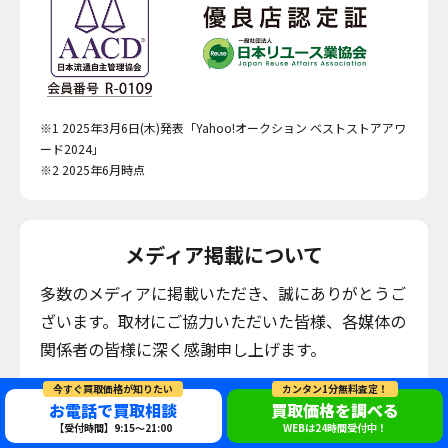
※1 2025年3月6日(木)発表「Yahoo!オークション ベストストアアワ
ード2024」
※2 2025年6月時点
メディア掲載について
多数のメディアに掲載いただき、誠にありがとうご
ざいます。取材にご協力いただいた皆様、各媒体の
関係者の皆様に深く感謝申し上げます。
日本テレビ「news every.」
今すぐ買取価格が知りたい
カンタン1分無料査定！
フジテレビ「ぽかぽか」
お電話で買取相談
買取価格を調べる
【受付時間】9:15～21:00
WEBは24時間受付中！
TBS「それSnowManにやらせて下さい」