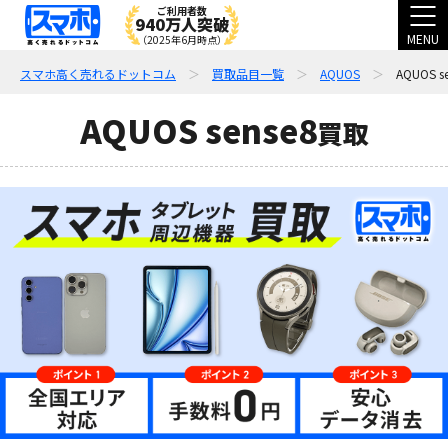
ご利用者数
940万人突破
MENU
（2025年6月時点）
スマホ高く売れるドットコム
買取品目一覧
AQUOS
AQUOS s
AQUOS sense8
買取