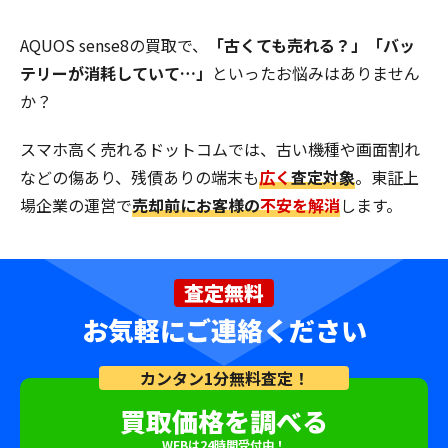
AQUOS sense8の買取で、
「古くても売れる？」「バッ
テリーが消耗していて…」
といったお悩みはありません
か？
スマホ高く売れるドットコムでは、古い機種や画面割れ
などの傷あり、残債ありの端末も
広く
査定対象
。東証上
場企業の運営で
売却前にお客様の
不安を解消
します。
査定無料
お気軽にご連絡ください
カンタン1分無料査定！
買取価格を調べる
WEBは24時間受付中！