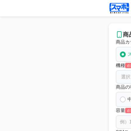
商
商品カ
機種
必
商品の
容量
必