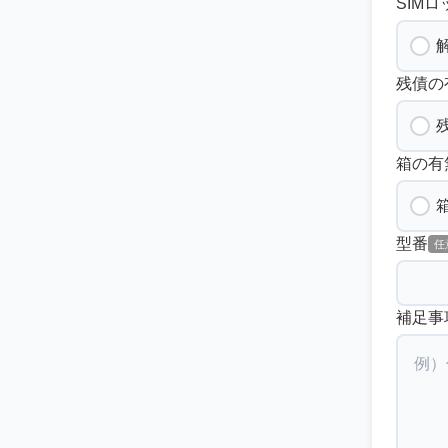
SIMロ
残債の
箱の有
型番
任
補足事