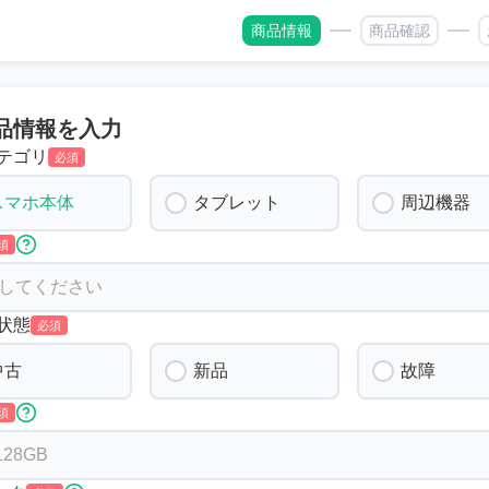
商品情報
商品確認
品情報を入力
テゴリ
必須
スマホ本体
タブレット
周辺機器
須
状態
必須
中古
新品
故障
須