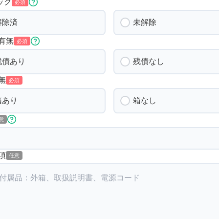
ック
必須
解除済
未解除
有無
必須
残債あり
残債なし
無
必須
箱あり
箱なし
意
項
任意