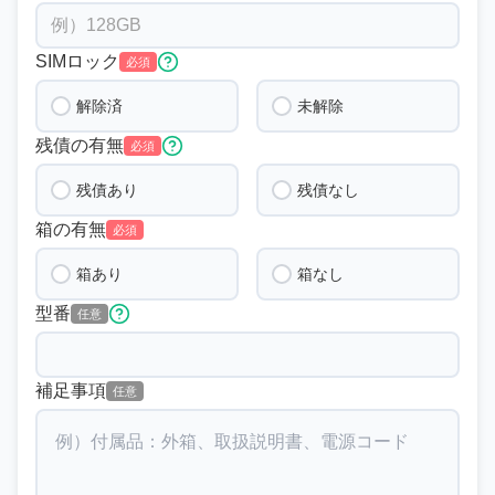
SIMロック
必須
解除済
未解除
残債の有無
必須
残債あり
残債なし
箱の有無
必須
箱あり
箱なし
型番
任意
補足事項
任意