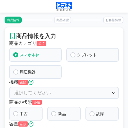
商品情報
商品確認
お客様情報
商品情報を入力
商品カテゴリ
必須
スマホ本体
タブレット
周辺機器
機種
必須
商品の状態
必須
中古
新品
故障
容量
必須