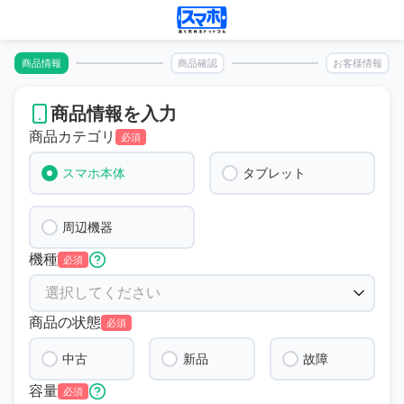
商品情報
商品確認
お客様情報
商品情報を入力
商品カテゴリ
必須
スマホ本体
タブレット
周辺機器
機種
必須
商品の状態
必須
中古
新品
故障
容量
必須