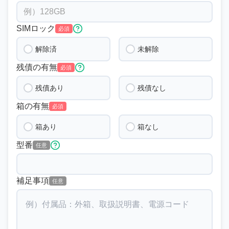
SIMロック
必須
解除済
未解除
残債の有無
必須
残債あり
残債なし
箱の有無
必須
箱あり
箱なし
型番
任意
補足事項
任意