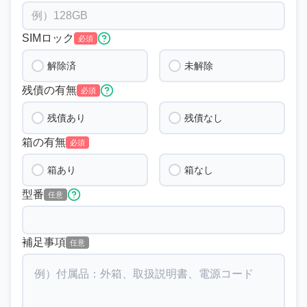
SIMロック
必須
解除済
未解除
残債の有無
必須
残債あり
残債なし
箱の有無
必須
箱あり
箱なし
型番
任意
補足事項
任意