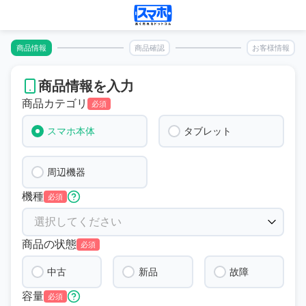
商品情報
商品確認
お客様情報
商品情報を入力
商品カテゴリ
必須
スマホ本体
タブレット
周辺機器
機種
必須
商品の状態
必須
中古
新品
故障
容量
必須